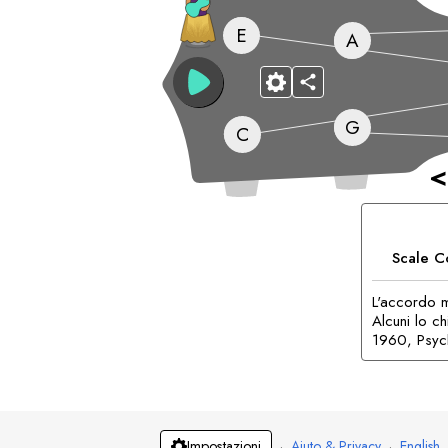
E
A
G
C
<
Scale C
L'accordo m
Alcuni lo c
1960, Psyc
·
Aiuto & Privacy
·
English
Impostazioni