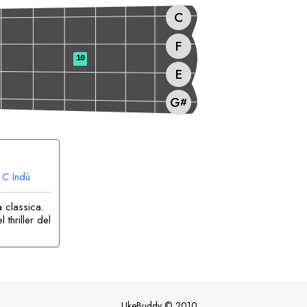
C
F
10
E
G
#
C
Indù
 classica.
thriller del
UkeBuddy
©
2010