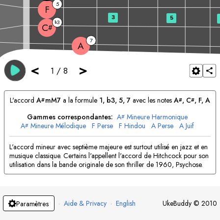
5
F
3
5
3
b
C
#
7
A
<
>
1
/
8
L'accord
A
mM7
a la formule
1, b3, 5, 7
avec les notes
A
, 
C
, 
F
, 
A
#
#
#
Gammes correspondantes:
A
Mineure Harmonique
#
A
Mineure Mélodique
F
Perse
F
Hindou
A
Perse
A
Juif
#
L'accord mineur avec septième majeure est surtout utilisé en jazz et en
musique classique. Certains l'appellent l'accord de Hitchcock pour son
utilisation dans la bande originale de son thriller de 1960, Psychose.
·
Aide & Privacy
·
English
UkeBuddy
©
2010
Paramètres