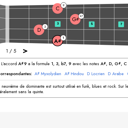
9
C
7
b
G
#
3
5
7
3
D
1
A
#
>
1
/
5
L'accord
A
9
a la formule
1, 3, b7, 9
avec les notes
A
, 
D
, 
G
, 
C
#
#
#
orrespondantes:
A
Myxolydien
A
Hindou
D
Locrien
D
Arabe
#
#
G
Arabe
C
Mineure
C
Hindou
#
neuvième de dominante est surtout utilisé en funk, blues et rock. Sur le 
éralement sans la quinte.