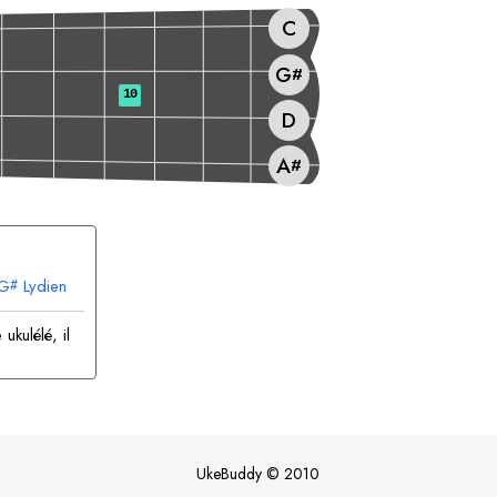
C
G
#
10
D
A
#
G
Lydien
#
ukulélé, il
UkeBuddy
©
2010