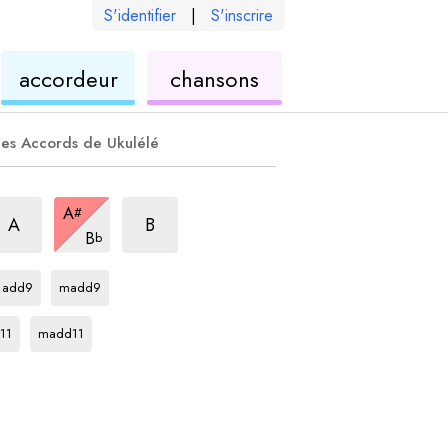
S'identifier
|
S'inscrire
de
ukulélé
accordeur
chansons
élé
ukulélé
es Accords de Ukulélé
ccord
accord
9
accord
9
A
#
accord
9
A
B
B
b
accord
accord
A#
A#
add9
madd9
ord
accord
A#
11
madd11