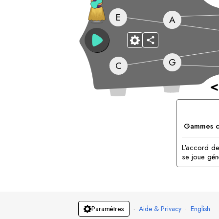
E
A
G
C
<
Gammes c
L'accord de 
se joue gén
·
Aide & Privacy
·
English
Paramètres