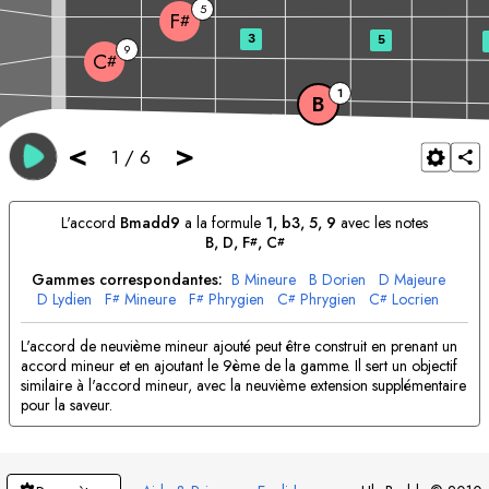
5
F
#
3
5
9
C
#
1
B
<
>
1
/
6
L'accord
B
madd9
a la formule
1, b3, 5, 9
avec les notes
B
, 
D
, 
F
, 
C
#
#
Gammes correspondantes:
B
Mineure
B
Dorien
D
Majeure
D
Lydien
F
Mineure
F
Phrygien
C
Phrygien
C
Locrien
#
#
#
#
L'accord de neuvième mineur ajouté peut être construit en prenant un
accord mineur et en ajoutant le 9ème de la gamme. Il sert un objectif
similaire à l'accord mineur, avec la neuvième extension supplémentaire
pour la saveur.