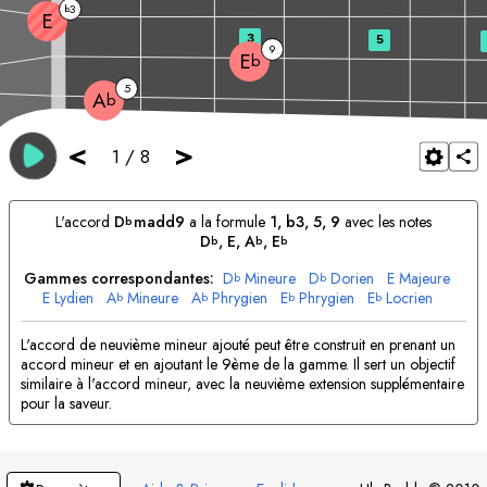
3
b
E
3
5
9
E
b
5
A
b
<
>
1
/
8
L'accord
D
madd9
a la formule
1, b3, 5, 9
avec les notes
b
D
, 
E
, 
A
, 
E
b
b
b
Gammes correspondantes:
D
Mineure
D
Dorien
E
Majeure
b
b
E
Lydien
A
Mineure
A
Phrygien
E
Phrygien
E
Locrien
b
b
b
b
L'accord de neuvième mineur ajouté peut être construit en prenant un
accord mineur et en ajoutant le 9ème de la gamme. Il sert un objectif
similaire à l'accord mineur, avec la neuvième extension supplémentaire
pour la saveur.