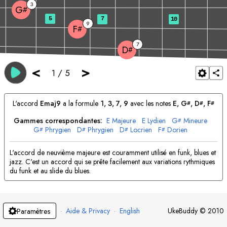
3
G
#
5
7
10
9
F
#
7
D
#
<
>
1
/
5
L'accord
E
maj9
a la formule
1, 3, 7, 9
avec les notes
E
, 
G
, 
D
, 
F
#
#
#
Gammes correspondantes:
E
Majeure
E
Lydien
G
Mineure
#
G
Phrygien
D
Phrygien
D
Locrien
F
Dorien
#
#
#
#
F
Myxolydien
#
L'accord de neuvième majeure est couramment utilisé en funk, blues et
jazz. C'est un accord qui se prête facilement aux variations rythmiques
du funk et au slide du blues.
·
Aide & Privacy
·
English
UkeBuddy
©
2010
Paramètres