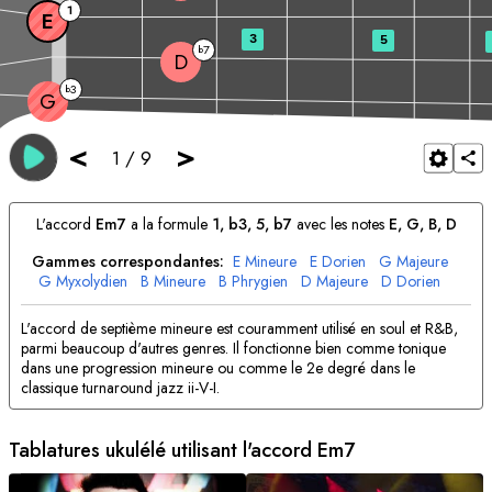
1
E
3
5
7
b
D
3
b
G
<
>
1
/
9
L'accord
E
m7
a la formule
1, b3, 5, b7
avec les notes
E
, 
G
, 
B
, 
D
Gammes correspondantes:
E
Mineure
E
Dorien
G
Majeure
G
Myxolydien
B
Mineure
B
Phrygien
D
Majeure
D
Dorien
L'accord de septième mineure est couramment utilisé en soul et R&B,
parmi beaucoup d'autres genres. Il fonctionne bien comme tonique
dans une progression mineure ou comme le 2e degré dans le
classique turnaround jazz ii-V-I.
Tablatures ukulélé utilisant l'accord
E
m7