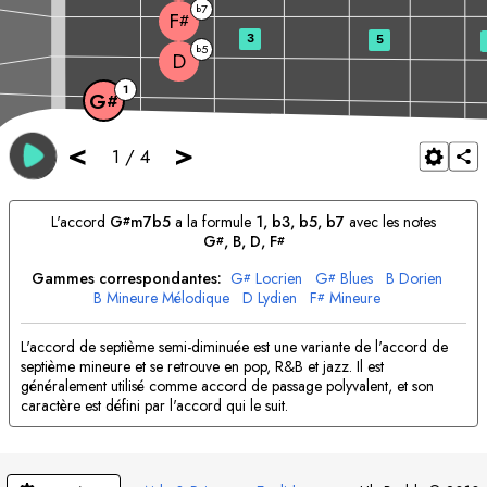
7
b
F
#
3
5
5
b
D
1
G
#
<
>
1
/
4
L'accord
G
m7b5
a la formule
1, b3, b5, b7
avec les notes
#
G
, 
B
, 
D
, 
F
#
#
Gammes correspondantes:
G
Locrien
G
Blues
B
Dorien
#
#
B
Mineure Mélodique
D
Lydien
F
Mineure
#
F
Mineure Harmonique
#
L'accord de septième semi-diminuée est une variante de l'accord de
septième mineure et se retrouve en pop, R&B et jazz. Il est
généralement utilisé comme accord de passage polyvalent, et son
caractère est défini par l'accord qui le suit.