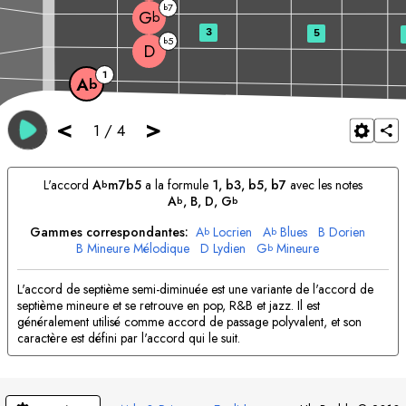
7
b
G
b
3
5
5
b
D
1
A
b
<
>
1
/
4
L'accord
A
m7b5
a la formule
1, b3, b5, b7
avec les notes
b
A
, 
B
, 
D
, 
G
b
b
Gammes correspondantes:
A
Locrien
A
Blues
B
Dorien
b
b
B
Mineure Mélodique
D
Lydien
G
Mineure
b
G
Mineure Harmonique
b
L'accord de septième semi-diminuée est une variante de l'accord de
septième mineure et se retrouve en pop, R&B et jazz. Il est
généralement utilisé comme accord de passage polyvalent, et son
caractère est défini par l'accord qui le suit.