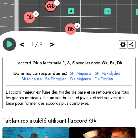
1
G
b
3
5
5
D
b
3
B
b
<
>
1
/
9
L'accord
G
a la formule
1, 3, 5
avec les notes
G
, 
B
, 
D
b
b
b
b
Gammes correspondantes:
G
Majeure
G
Myxolydien
b
b
B
Mineure
B
Phrygien
D
Majeure
D
Dorien
b
b
b
b
L'accord majeur est l'une des triades de base et se retrouve dans tous
les genres musicaux. Il a un son brillant et joyeux et sert souvent de
base pour former des accords plus complexes.
Tablatures ukulélé utilisant l'accord
G
b