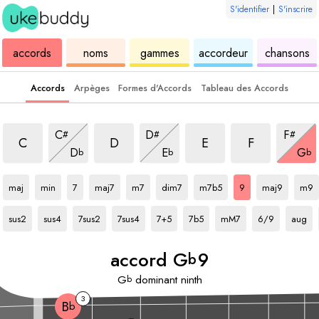
S'identifier
|
S'inscrire
de
des
de
de
u
accords
noms
gammes
accordeur
chansons
ukulélé
accords
ukulélé
ukulélé
Accords
Arpèges
Formes d'Accords
Tableau des Accords
accord
9
accord
9
accord
9
accord
9
accord
9
accord
9
accord
9
C
D
F
#
#
#
accord
9
accord
9
accor
9
C
D
E
F
D
E
G
b
b
b
accord
Gb
accord
Gb
accord
accord
Gb
Gb
accord
accord
Gb
Gb
accord
Gb
accord
accord
Gb
Gb
acc
maj
min
7
maj7
m7
dim7
m7b5
9
maj9
m9
accord
Gb
accord
Gb
accord
Gb
accord
Gb
accord
Gb
accord
Gb
accord
Gb
accord
Gb
accor
sus2
sus4
7sus2
7sus4
7+5
7b5
mM7
6/9
aug
accord
G
9
b
G
dominant ninth
b
3
B
b