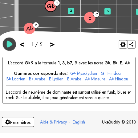
1
G
b
3
5
7
b
E
9
A
b
<
>
1
/
5
L'accord
G
9
a la formule
1, 3, b7, 9
avec les notes
G
, 
B
, 
E
, 
A
b
b
b
b
Gammes correspondantes:
G
Myxolydien
G
Hindou
b
b
B
Locrien
B
Arabe
E
Lydien
E
Arabe
A
Mineure
A
Hindou
b
b
b
b
L'accord de neuvième de dominante est surtout utilisé en funk, blues et
rock. Sur le ukulélé, il se joue généralement sans la quinte.
·
Aide & Privacy
·
English
UkeBuddy
©
2010
Paramètres