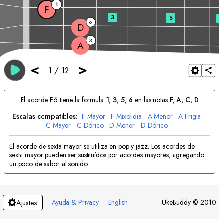
1
F
3
5
6
D
3
A
<
>
1
/
12
El acorde
F
6 tiene la formula
1, 3, 5, 6
en las notas
F
, 
A
, 
C
, 
D
Escalas compatibles:
F
Mayor
F
Mixolidia
A
Menor
A
Frigia
C
Mayor
C
Dórico
D
Menor
D
Dórico
El acorde de sexta mayor se utiliza en pop y jazz. Los acordes de
sexta mayor pueden ser sustituídos por acordes mayores, agregando
un poco de sabor al sonido.
·
Ayuda & Privacy
·
English
UkeBuddy
©
2010
Ajustes