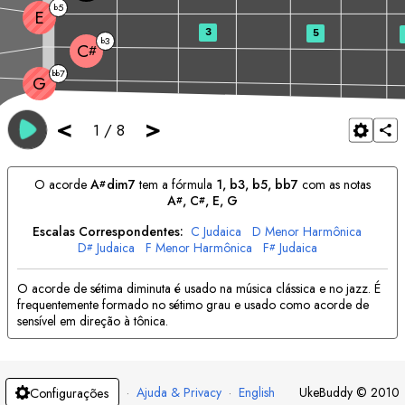
5
b
E
3
5
3
b
C
#
7
bb
G
<
>
1
/
8
O acorde
A
dim7
tem a fórmula
1, b3, b5, bb7
com as notas
#
A
, 
C
, 
E
, 
G
#
#
Escalas Correspondentes:
C
Judaica
D
Menor Harmônica
D
Judaica
F
Menor Harmônica
F
Judaica
#
#
G
Menor Harmônica
A
Judaica
B
Menor Harmônica
#
O acorde de sétima diminuta é usado na música clássica e no jazz. É
frequentemente formado no sétimo grau e usado como acorde de
sensível em direção à tônica.
·
Ajuda & Privacy
·
English
UkeBuddy
©
2010
Configurações