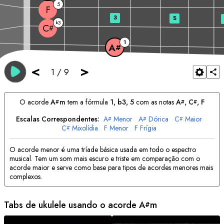
5
F
3
5
3
b
C
#
1
A
#
<
>
1
/
9
O acorde
A
m
tem a fórmula
1, b3, 5
com as notas
A
, 
C
, 
F
#
#
#
Escalas Correspondentes:
A
Menor
A
Dórica
C
Maior
#
#
#
C
Mixolídia
F
Menor
F
Frígia
#
O acorde menor é uma tríade básica usada em todo o espectro
musical. Tem um som mais escuro e triste em comparação com o
acorde maior e serve como base para tipos de acordes menores mais
complexos.
Tabs de ukulele usando o acorde
A
m
#