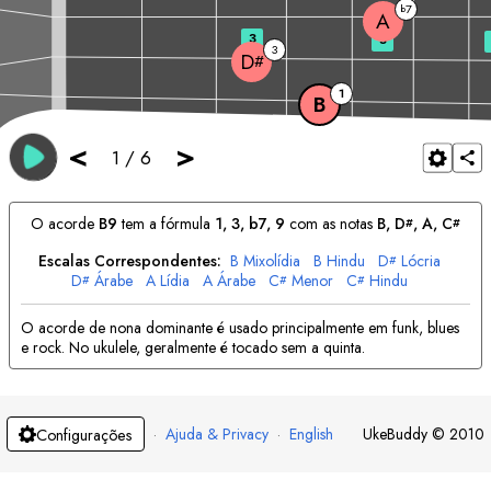
7
b
A
3
5
3
D
#
1
B
<
>
1
/
6
O acorde
B
9
tem a fórmula
1, 3, b7, 9
com as notas
B
, 
D
, 
A
, 
C
#
#
Escalas Correspondentes:
B
Mixolídia
B
Hindu
D
Lócria
#
D
Árabe
A
Lídia
A
Árabe
C
Menor
C
Hindu
#
#
#
O acorde de nona dominante é usado principalmente em funk, blues
e rock. No ukulele, geralmente é tocado sem a quinta.
·
Ajuda & Privacy
·
English
UkeBuddy
©
2010
Configurações