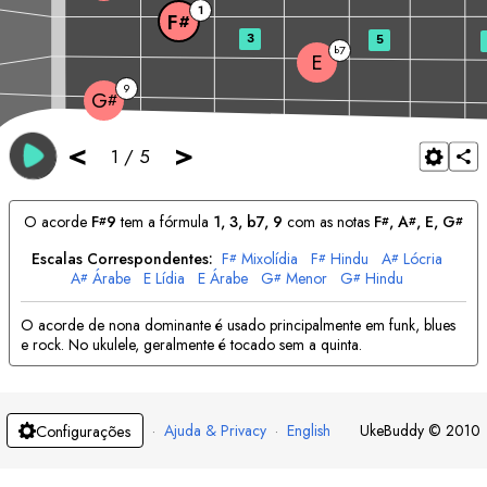
1
F
#
3
5
7
b
E
9
G
#
<
>
1
/
5
O acorde
F
9
tem a fórmula
1, 3, b7, 9
com as notas
F
, 
A
, 
E
, 
G
#
#
#
#
Escalas Correspondentes:
F
Mixolídia
F
Hindu
A
Lócria
#
#
#
A
Árabe
E
Lídia
E
Árabe
G
Menor
G
Hindu
#
#
#
O acorde de nona dominante é usado principalmente em funk, blues
e rock. No ukulele, geralmente é tocado sem a quinta.
·
Ajuda & Privacy
·
English
UkeBuddy
©
2010
Configurações