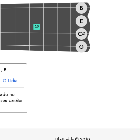
B
E
10
C
#
G
G
, 
B
G
Lídia
rado no
seu caráter
UkeBuddy
©
2010