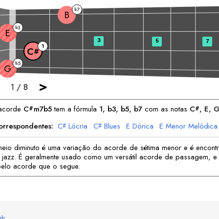
7
b
B
3
b
E
3
5
7
1
C
#
5
b
G
>
1
/
8
acorde
C
m7b5
tem a fórmula
1, b3, b5, b7
com as notas
C
, 
E
, 
#
#
Correspondentes:
C
Lócria
C
Blues
E
Dórica
E
Menor Melódica
#
#
B
Menor
B
Menor Harmônica
eio diminuto é uma variação do acorde de sétima menor e é encont
 jazz. É geralmente usado como um versátil acorde de passagem, e 
pelo acorde que o segue.
sh