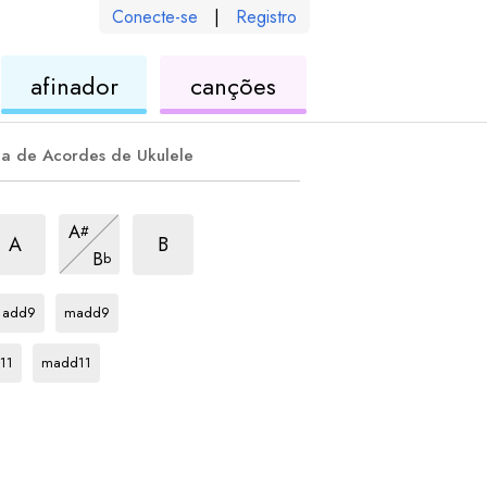
Conecte-se
|
Registro
de
de
afinador
canções
ele
ukulele
ukulele
la de Acordes de Ukulele
corde
m7b5
acorde
m7b5
acorde
m7b5
A
#
acorde
m7b5
A
B
B
b
acorde
acorde
C#
C#
add9
madd9
rde
acorde
C#
11
madd11