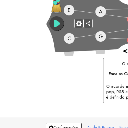
E
A
G
C
<
O 
Escalas 
O acorde m
pop, R&B e
é definido 
·
Ajuda & Privacy
·
Engli
Configurações