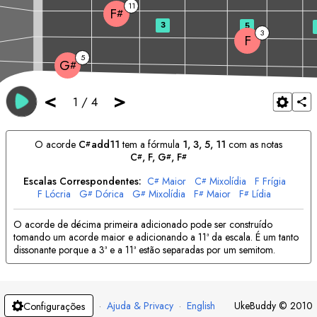
11
F
#
3
5
3
F
5
G
#
<
>
1
/
4
O acorde
C
add11
tem a fórmula
1, 3, 5, 11
com as notas
#
C
, 
F
, 
G
, 
F
#
#
#
Escalas Correspondentes:
C
Maior
C
Mixolídia
F
Frígia
#
#
F
Lócria
G
Dórica
G
Mixolídia
F
Maior
F
Lídia
#
#
#
#
O acorde de décima primeira adicionado pode ser construído
tomando um acorde maior e adicionando a 11ª da escala. É um tanto
dissonante porque a 3ª e a 11ª estão separadas por um semitom.
·
Ajuda & Privacy
·
English
UkeBuddy
©
2010
Configurações