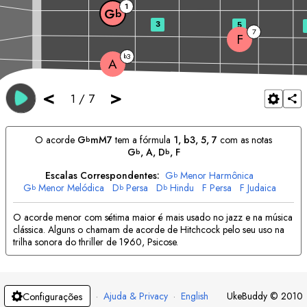
1
G
b
3
5
7
F
3
b
A
<
>
1
/
7
O acorde
G
mM7
tem a fórmula
1, b3, 5, 7
com as notas
b
G
, 
A
, 
D
, 
F
b
b
Escalas Correspondentes:
G
Menor Harmônica
b
G
Menor Melódica
D
Persa
D
Hindu
F
Persa
F
Judaica
b
b
b
O acorde menor com sétima maior é mais usado no jazz e na música
clássica. Alguns o chamam de acorde de Hitchcock pelo seu uso na
trilha sonora do thriller de 1960, Psicose.
·
Ajuda & Privacy
·
English
UkeBuddy
©
2010
Configurações