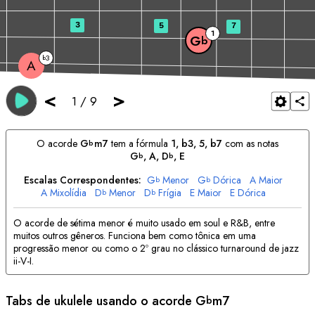
3
5
7
1
G
b
3
b
A
<
>
1
/
9
O acorde
G
m7
tem a fórmula
1, b3, 5, b7
com as notas
b
G
, 
A
, 
D
, 
E
b
b
Escalas Correspondentes:
G
Menor
G
Dórica
A
Maior
b
b
A
Mixolídia
D
Menor
D
Frígia
E
Maior
E
Dórica
b
b
O acorde de sétima menor é muito usado em soul e R&B, entre
muitos outros gêneros. Funciona bem como tônica em uma
progressão menor ou como o 2º grau no clássico turnaround de jazz
ii-V-I.
Tabs de ukulele usando o acorde
G
m7
b