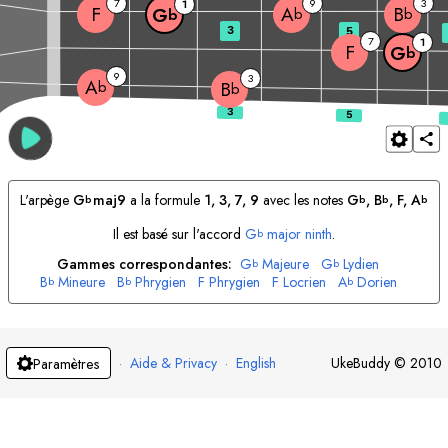
7
9
3
1
F
A
B
G
b
b
b
3
5
7
1
F
G
b
9
3
A
b
B
b
L'arpège
G
maj9
a la formule
1, 3, 7, 9
avec les notes
G
, 
B
, 
F
, 
A
b
b
b
b
Il est basé sur l'accord
G
major ninth
.
b
Gammes correspondantes:
G
Majeure
G
Lydien
b
b
B
Mineure
B
Phrygien
F
Phrygien
F
Locrien
A
Dorien
b
b
b
A
Myxolydien
b
·
Aide & Privacy
·
English
UkeBuddy
©
2010
Paramètres