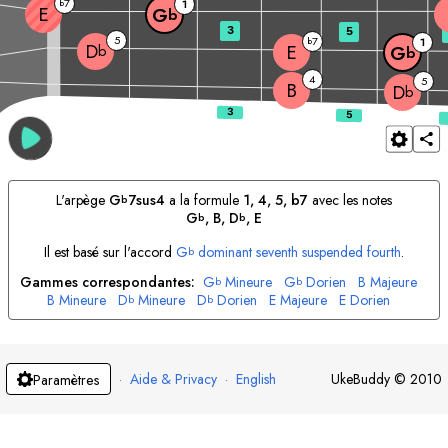
7
b
1
E
G
b
3
5
5
7
b
1
D
E
b
G
b
4
5
B
D
b
L'arpège
G
7sus4
a la formule
1, 4, 5, b7
avec les notes
b
G
, 
B
, 
D
, 
E
b
b
Il est basé sur l'accord
G
dominant seventh suspended fourth
.
b
Gammes correspondantes:
G
Mineure
G
Dorien
B
Majeure
b
b
B
Mineure
D
Mineure
D
Dorien
E
Majeure
E
Dorien
b
b
·
Aide & Privacy
·
English
UkeBuddy
©
2010
Paramètres