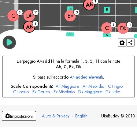
1
A
b
3
5
3
11
5
C
D
E
b
b
1
3
11
A
b
C
D
b
L'arpeggio
A
add11
ha la formula
1, 3, 5, 11
con le note
b
A
, 
C
, 
E
, 
D
b
b
b
Si basa sull'accordo
A
added eleventh
.
b
Scale Corrispondenti:
A
Maggiore
A
Misolidio
C
Frigio
b
b
C
Locrio
E
Dorica
E
Misolidio
D
Maggiore
D
Lidio
b
b
b
b
·
Aiuto & Privacy
·
English
UkeBuddy
©
2010
Impostazioni