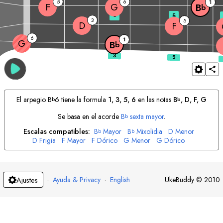
5
6
1
F
G
B
b
3
5
3
5
D
F
6
1
G
B
b
El arpegio
B
6 tiene la formula
1, 3, 5, 6
en las notas
B
, 
D
, 
F
, 
G
b
b
Se basa en el acorde
B
sexta mayor
.
b
Escalas compatibles:
B
Mayor
B
Mixolidia
D
Menor
b
b
D
Frigia
F
Mayor
F
Dórico
G
Menor
G
Dórico
·
Ayuda & Privacy
·
English
UkeBuddy
©
2010
Ajustes