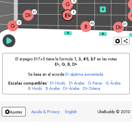
3
G
3
5
7
b
1
D
E
b
b
3
5
#
7
G
b
B
D
b
El arpegio
E
7+5 tiene la formula
1, 3, #5, b7
en las notas
b
E
, 
G
, 
B
, 
D
b
b
Se basa en el acorde
E
séptima aumentada
.
b
Escalas compatibles:
E
Hindú
E
Árabe
G
Persa
G
Árabe
b
b
B
Hindú
B
Árabe
D
Árabe
D
Gitana
b
b
·
Ayuda & Privacy
·
English
UkeBuddy
©
2010
Ajustes