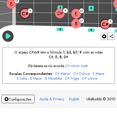
3
b
E
3
5
9
1
3
b
D
E
C
#
#
7
b
1
B
C
#
O arpejo
C
m9
tem a fórmula
1, b3, b7, 9
com as notas
#
C
, 
E
, 
B
, 
D
#
#
Ele baseia-se no acorde
C
minor ninth
.
#
Escalas Correspondentes:
C
Menor
C
Dórica
E
Maior
#
#
E
Lídia
B
Maior
B
Mixolídia
D
Frígia
D
Lócria
#
#
·
Ajuda & Privacy
·
English
UkeBuddy
©
2010
Configurações