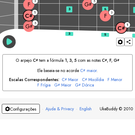
3
5
F
G
#
3
5
1
3
F
C
#
5
1
G
#
C
#
O arpejo
C
tem a fórmula
1, 3, 5
com as notas
C
, 
F
, 
G
#
#
#
Ele baseia-se no acorde
C
maior
.
#
Escalas Correspondentes:
C
Maior
C
Mixolídia
F
Menor
#
#
F
Frígia
G
Maior
G
Dórica
#
#
·
Ajuda & Privacy
·
English
UkeBuddy
©
2010
Configurações