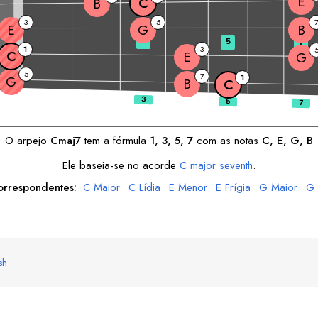
E
C
B
3
5
E
G
B
3
5
7
1
3
C
E
G
5
7
1
G
B
C
O arpejo
C
maj7
tem a fórmula
1, 3, 5, 7
com as notas
C
, 
E
, 
G
, 
B
Ele baseia-se no acorde
C
major seventh
.
orrespondentes:
C
Maior
C
Lídia
E
Menor
E
Frígia
G
Maior
G
B
Frígia
B
Lócria
sh