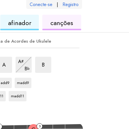
Conecte-se
|
Registro
de
de
afinador
canções
ele
ukulele
ukulele
la de Acordes de Ukulele
rpejo
aj7
arpejo
maj7
arpejo
maj7
A
#
arpejo
maj7
A
B
B
b
arpejo
arpejo
C
C
add9
madd9
ejo
arpejo
C
11
madd11
5