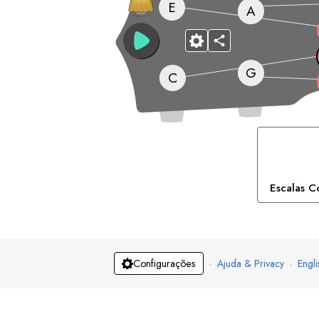
E
A
G
C
Escalas C
·
Ajuda & Privacy
·
Engli
Configurações