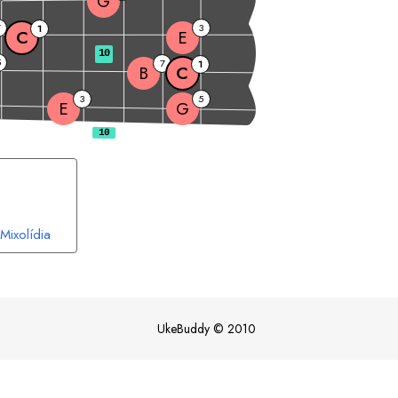
G
7
3
1
C
E
10
5
7
1
B
C
3
5
E
G
Mixolídia
UkeBuddy
©
2010