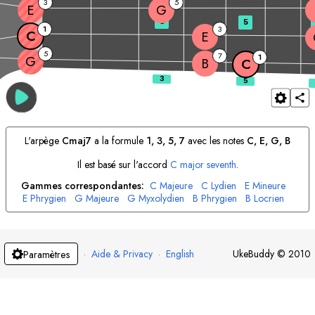
3
5
E
G
3
5
1
3
C
E
5
7
1
G
B
C
L'arpège
C
maj7
a la formule
1, 3, 5, 7
avec les notes
C
, 
E
, 
G
, 
B
Il est basé sur l'accord
C
major seventh
.
Gammes correspondantes:
C
Majeure
C
Lydien
E
Mineure
E
Phrygien
G
Majeure
G
Myxolydien
B
Phrygien
B
Locrien
·
Aide & Privacy
·
English
UkeBuddy
©
2010
Paramètres