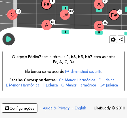
3
1
b
A
F
#
3
5
5
7
b
bb
1
C
D
#
F
#
3
b
5
b
A
C
O arpejo
F
dim7
tem a fórmula
1, b3, b5, bb7
com as notas
#
F
, 
A
, 
C
, 
D
#
#
Ele baseia-se no acorde
F
diminished seventh
.
#
Escalas Correspondentes:
C
Menor Harmônica
D
Judaica
#
E
Menor Harmônica
F
Judaica
G
Menor Harmônica
G
Judaica
#
A
Menor Harmônica
B
Judaica
#
·
Ajuda & Privacy
·
English
UkeBuddy
©
2010
Configurações