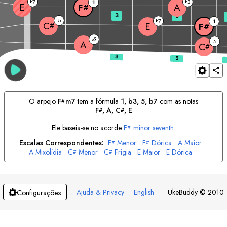
7
3
b
1
b
E
A
F
#
3
5
5
7
b
1
C
E
#
F
#
3
b
5
A
C
#
O arpejo
F
m7
tem a fórmula
1, b3, 5, b7
com as notas
#
F
, 
A
, 
C
, 
E
#
#
Ele baseia-se no acorde
F
minor seventh
.
#
Escalas Correspondentes:
F
Menor
F
Dórica
A
Maior
#
#
A
Mixolídia
C
Menor
C
Frígia
E
Maior
E
Dórica
#
#
·
Ajuda & Privacy
·
English
UkeBuddy
©
2010
Configurações