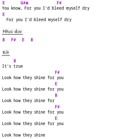
E
G#m
F#
You know
, For you I'd bl
eed myself dry
E
  For you I'd bleed myself dry
Nhạc dạo
B
F#
E
B
Kết
B
It's 
true
F#
Look how they shine for
 you
E
Look how they shine for
 you
B
Look how they shine for
F#
Look how they shine for
 you
E
Look how they shine for
 you
Look how they shine