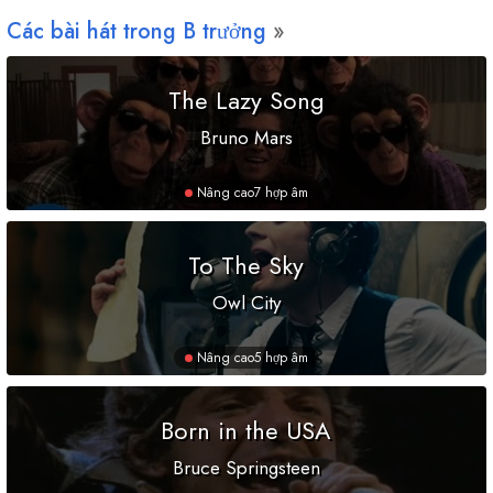
Các bài hát trong
B
trưởng
The Lazy Song
Bruno Mars
Nâng cao
7 hợp âm
To The Sky
Owl City
Nâng cao
5 hợp âm
Born in the USA
Bruce Springsteen