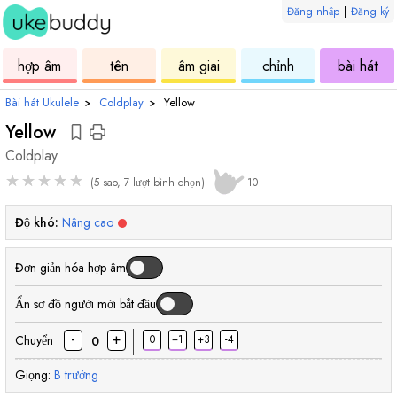
Đăng nhập
|
Đăng ký
âm
ukulele
hợp
ukulele
ukulele
uku
hợp âm
tên
âm giai
chỉnh
bài hát
âm
Bài hát Ukulele
›
Coldplay
›
Yellow
Yellow
Coldplay
★
★
★
★
★
(5 sao, 7 lượt bình chọn)
10
Độ khó:
Nâng cao
Đơn giản hóa hợp âm
Ẩn sơ đồ người mới bắt đầu
-
+
Chuyển
0
+1
+3
-4
0
Giọng:
B
trưởng
hợp
hợp
hợp
hợp
hợ