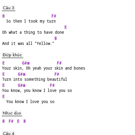
Câu 3
B
F#
  So then I took my tu
rn
E
Oh what a thing to have done
B
And it was all "Yellow."
Điệp khúc
E
G#m
F#
Your skin
, Oh yeah your s
kin and bones
E
G#m
F#
Turn in
to something bea
utiful
E
G#m
F#
You kno
w, you know I l
ove you so
E
  You know I love you so
Nhạc dạo
B
F#
E
B
Câu 4