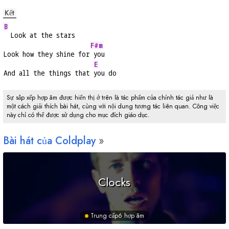
Kết
B
  Look at the stars
F#m
Look how they shine for
 you
E
And all the things that 
you do
Sự sắp xếp hợp âm được hiển thị ở trên là tác phẩm của chính tác giả như là
một cách giải thích bài hát, cùng với nội dung tương tác liên quan. Công việc
này chỉ có thể được sử dụng cho mục đích giáo dục.
Bài hát của Coldplay
Clocks
Trung cấp
6 hợp âm