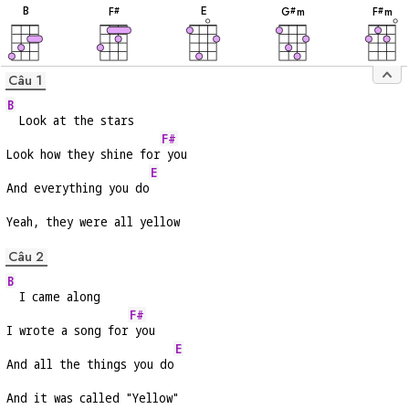
âm
âm
âm
âm
âm
B
E
F
G
m
F
m
#
#
#
Câu 1
B
  Look at the stars
F#
Look how they shine for
 you
E
And everything you do
Yeah, they were all yellow
Câu 2
B
  I came along
F#
I wrote a song for
 you
E
And all the things you do
And it was called "Yellow"