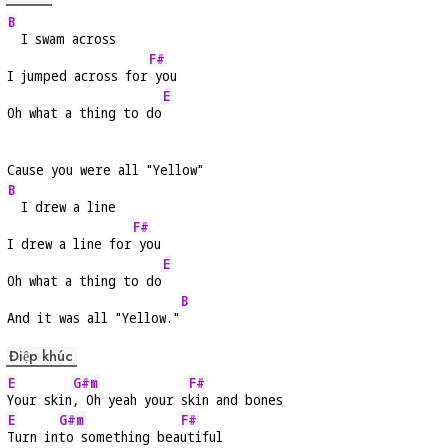
B
  I swam across
F#
I jumped across for
 you
E
Oh what a thing to do
Cause you were all "Yellow"
B
  I drew a line
F#
I drew a line for
 you
E
Oh what a thing to do
B
And it was all "Yellow."
Điệp khúc
E
G#m
F#
Your skin
, Oh yeah your s
kin and bones
E
G#m
F#
Turn in
to something bea
utiful