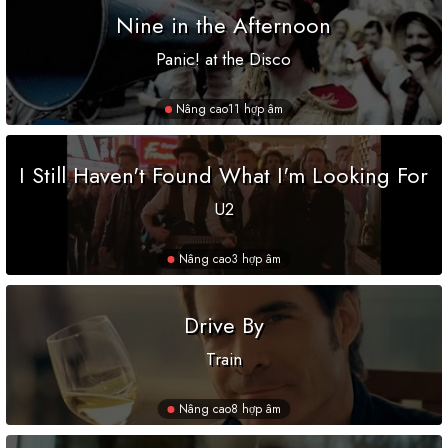
Nine in the Afternoon
Panic! at the Disco
Nâng cao
11 hợp âm
I Still Haven't Found What I'm Looking For
U2
Nâng cao
3 hợp âm
Drive By
Train
Nâng cao
8 hợp âm