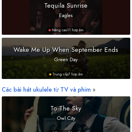
Tequila Sunrise
Eagles
Nâng cao
11 hợp âm
Wake Me Up When September Ends
Green Day
Trung cấp
7 hợp âm
Các bài hát ukulele từ TV và phim
To The Sky
Owl City