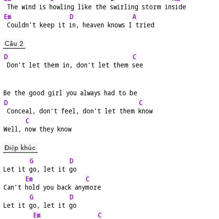
 The wind is 
howling like the 
swirling storm in
side
Em
D
A
 Couldn't keep it 
in, heaven knows I
 tried
Câu 2
D
C
 Don't let them in, don't let them 
see
Be the good girl you always had to be
D
C
 Conceal, don't feel, don't let them 
know
C
Well, 
now they know
Điệp khúc
G
D
Let it 
go, let it 
go
Em
C
Can't 
hold you back any
more
G
D
Let it 
go, let it 
go
Em
C