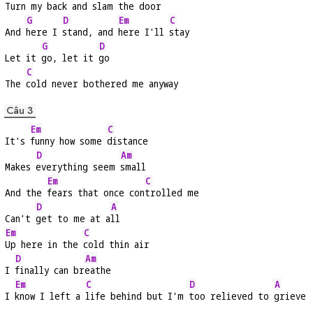
Turn my 
back and slam the 
door
G
D
Em
C
And 
here I 
stand, and 
here I'll 
stay
G
D
Let it 
go, let it 
go
C
The 
cold never bothered me anyway
Câu 3
Em
C
It's 
funny how some 
distance
D
Am
Makes 
everything seem 
small
Em
C
And the 
fears that once con
trolled me
D
A
Can't 
get to me at a
ll
Em
C
Up here in the 
cold thin air
D
Am
I 
finally can br
eathe
Em
C
D
A
I 
know I left a 
life behind but I'm 
too relieved to 
grieve