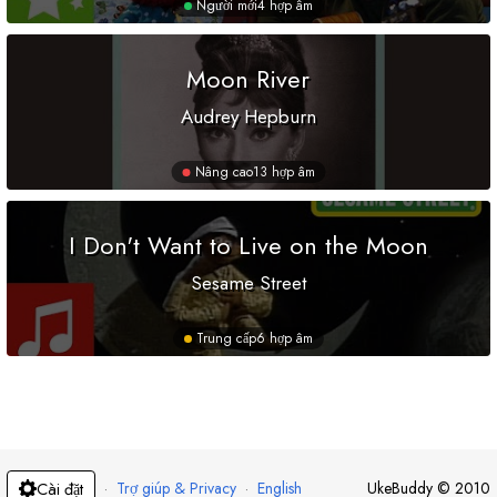
Người mới
4 hợp âm
Moon River
Audrey Hepburn
Nâng cao
13 hợp âm
I Don't Want to Live on the Moon
Sesame Street
Trung cấp
6 hợp âm
·
Trợ giúp & Privacy
·
English
UkeBuddy
©
2010
Cài đặt