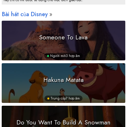
này chỉ có thể được sử dụng cho mục đích giáo dục.
Bài hát của Disney
Someone To Lava
Người mới
3 hợp âm
Hakuna Matata
Trung cấp
7 hợp âm
Do You Want To Build A Snowman