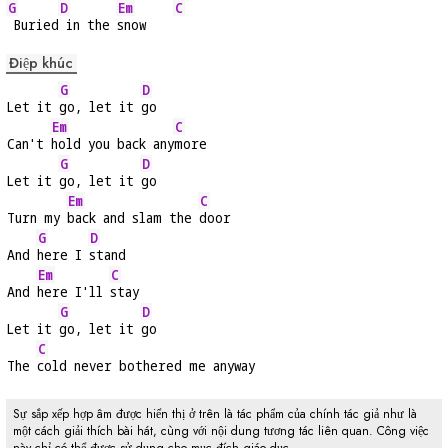
G
D
Em
C
 Buried
 in the 
snow    
Điệp khúc
G
D
Let it 
go, let it 
go
Em
C
Can't 
hold you back any
more
G
D
Let it 
go, let it 
go
Em
C
Turn my 
back and slam the 
door
G
D
And 
here I 
stand
Em
C
And 
here I'll 
stay
G
D
Let it 
go, let it 
go
C
The 
cold never bothered me anyway
Sự sắp xếp hợp âm được hiển thị ở trên là tác phẩm của chính tác giả như là
một cách giải thích bài hát, cùng với nội dung tương tác liên quan. Công việc