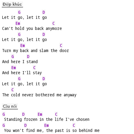
Điệp khúc
G
D
Let it 
go, let it 
go
Em
C
Can't 
hold you back any
more
G
D
Let it 
go, let it 
go
Em
C
Turn my 
back and slam the 
door
G
D
And 
here I 
stand
Em
C
And 
here I'll 
stay
G
D
Let it 
go, let it 
go
C
The 
cold never bothered me anyway
Cầu nối
G
D
Em
C
 Standing
 frozen
 in the 
life I've chosen
G
D
Em
C
 You won't
 find me,
 the past is 
so behind me