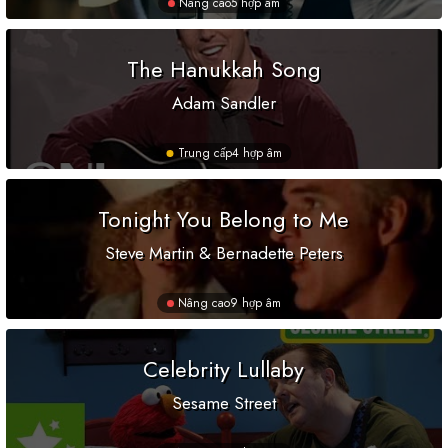
Nâng cao
5 hợp âm
The Hanukkah Song
Adam Sandler
Trung cấp
4 hợp âm
Tonight You Belong to Me
Steve Martin & Bernadette Peters
Nâng cao
9 hợp âm
Celebrity Lullaby
Sesame Street