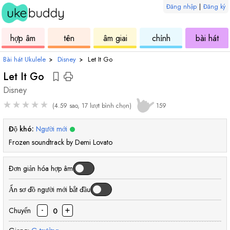
Đăng nhập
|
Đăng ký
âm
ukulele
hợp
ukulele
ukulele
uku
hợp âm
tên
âm giai
chỉnh
bài hát
âm
Bài hát Ukulele
›
Disney
›
Let It Go
Let It Go
Disney
★
★
★
★
★
(4.59 sao, 17 lượt bình chọn)
159
Độ khó:
Người mới
Frozen soundtrack by Demi Lovato
Đơn giản hóa hợp âm
Ẩn sơ đồ người mới bắt đầu
-
+
Chuyển
0