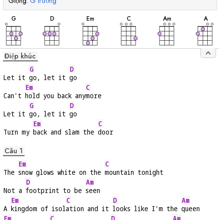
Giọng:
G
trưởng
hợp
hợp
hợp
hợp
hợp
hợp
âm
âm
âm
âm
âm
âm
G
D
E
m
C
A
m
A
Điệp khúc
G
D
Let it 
go, let it 
go
Em
C
Can't 
hold you back any
more
G
D
Let it 
go, let it 
go
Em
C
Turn my 
back and slam the 
door
Câu 1
Em
C
The 
snow glows white on the 
mountain tonight
D
Am
Not a 
footprint to be 
seen
Em
C
D
Am
A 
kingdom of isol
ation and it 
looks like I'm the 
queen
Em
C
D
Am