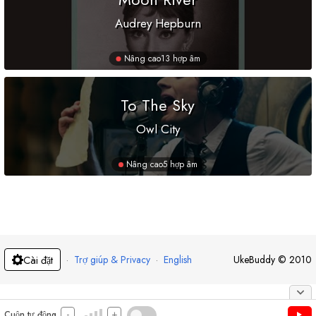
Audrey Hepburn
Nâng cao
13 hợp âm
To The Sky
Owl City
Nâng cao
5 hợp âm
·
Trợ giúp & Privacy
·
English
UkeBuddy
©
2010
Cài đặt
-
+
Cuộn tự động