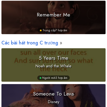
Remember Me
Trung cấp
7 hợp âm
Các bài hát trong
C
trưởng
5 Years Time
Noah and the Whale
Người mới
3 hợp âm
Someone To Lava
Disney