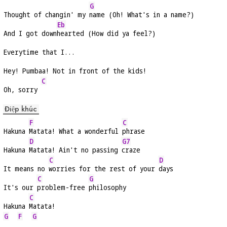
G
Thought of changin' my 
name (Oh! What's in a name?)
Eb
And I got down
hearted (How did ya feel?)
Everytime that I...
Hey! Pumbaa! Not in front of the kids!
C
Oh, sorry 
Điệp khúc
F
C
Hakuna 
Matata! What a wonderful 
phrase
D
G7
Hakuna 
Matata! Ain't no passing 
craze
C
D
It means no 
worries for the rest of your 
days
C
G
It's our 
problem-free 
philosophy
C
Hakuna 
Matata!
G
F
G