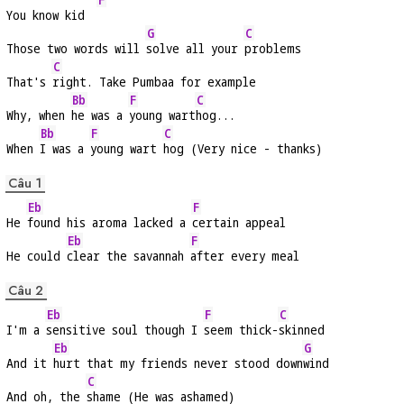
You know kid  
G
C
Those two words will 
solve all your 
problems
C
That's 
right. Take Pumbaa for example
Bb
F
C
Why, when 
he was a 
young wart
hog...
Bb
F
C
When 
I was a 
young wart 
hog (Very nice - thanks)
Câu 1
Eb
F
He 
found his aroma lacked a 
certain appeal
Eb
F
He could 
clear the savannah 
after every meal
Câu 2
Eb
F
C
I'm a 
sensitive soul though I 
seem thick-
skinned
Eb
G
And it 
hurt that my friends never stood down
wind
C
And oh, the 
shame (He was ashamed)