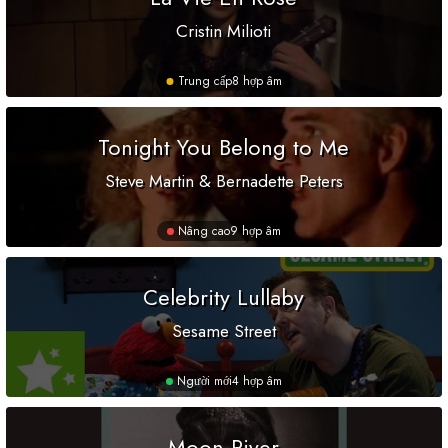
Cristin Milioti
Trung cấp
8 hợp âm
Tonight You Belong to Me
Steve Martin & Bernadette Peters
Nâng cao
9 hợp âm
Celebrity Lullaby
Sesame Street
Người mới
4 hợp âm
Moon River