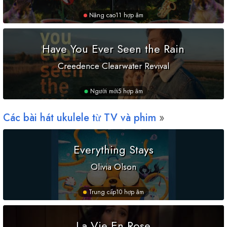
Nâng cao
11 hợp âm
Have You Ever Seen the Rain
Creedence Clearwater Revival
Người mới
5 hợp âm
Các bài hát ukulele từ TV và phim
Everything Stays
Olivia Olson
Trung cấp
10 hợp âm
La Vie En Rose