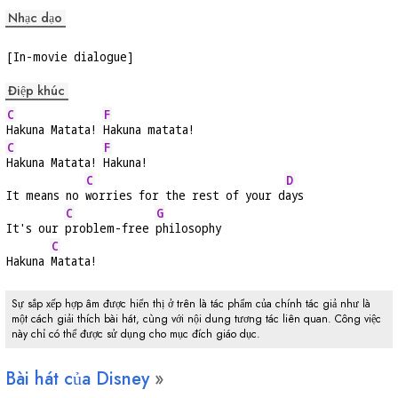
Nhạc dạo
[In-movie dialogue]
Điệp khúc
C
F
Hakuna Matata! 
Hakuna matata!
C
F
Hakuna Matata! 
Hakuna!
C
D
It means no 
worries for the rest of your d
ays
C
G
It's our 
problem-free 
philosophy
C
Hakuna 
Matata!
Sự sắp xếp hợp âm được hiển thị ở trên là tác phẩm của chính tác giả như là
một cách giải thích bài hát, cùng với nội dung tương tác liên quan. Công việc
này chỉ có thể được sử dụng cho mục đích giáo dục.
Bài hát của Disney