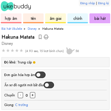
Đăng nhập
|
Đăng ký
âm
ukulele
hợp
ukulele
ukulele
uku
hợp âm
tên
âm giai
chỉnh
bài hát
âm
Bài hát Ukulele
›
Disney
›
Hakuna Matata
Hakuna Matata
Disney
★
★
★
★
★
(4.93 sao, 15 lượt bình chọn)
56
Độ khó:
Trung cấp
Đơn giản hóa hợp âm
Ẩn sơ đồ người mới bắt đầu
-
+
Chuyển
0
Giọng:
C
trưởng
hợp
hợp
hợp
hợp
hợp
hợp
hợp