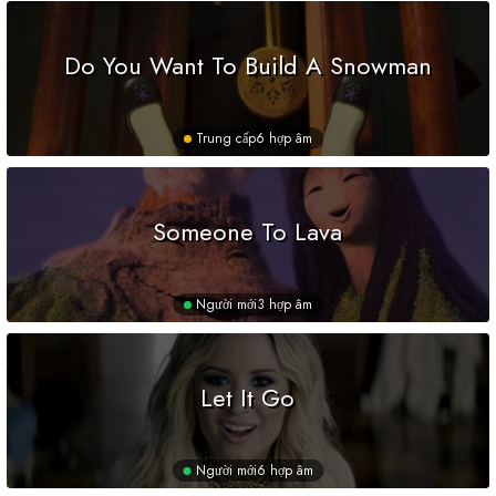
Do You Want To Build A Snowman
Trung cấp
6 hợp âm
Someone To Lava
Người mới
3 hợp âm
Let It Go
Người mới
6 hợp âm