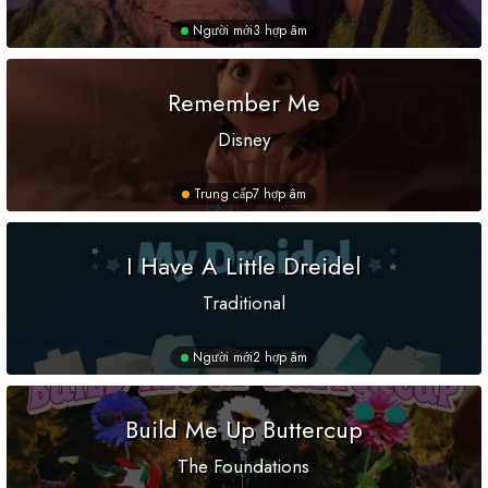
Người mới
3 hợp âm
Remember Me
Disney
Trung cấp
7 hợp âm
I Have A Little Dreidel
Traditional
Người mới
2 hợp âm
Build Me Up Buttercup
The Foundations