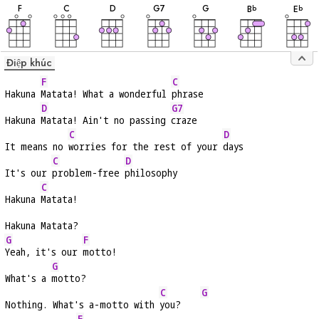
âm
âm
âm
âm
âm
âm
âm
F
C
D
G
7
G
B
E
b
b
Điệp khúc
F
C
Hakuna 
Matata! What a wonderful 
phrase
D
G7
Hakuna 
Matata! Ain't no passing 
craze
C
D
It means no 
worries for the rest of your 
days
C
D
It's our 
problem-free 
philosophy
C
Hakuna 
Matata!
Hakuna Matata?
G
F
Yeah, it's our 
motto!
G
What's a 
motto?
C
G
Nothing. What's a-motto with 
you?    
F