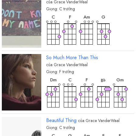
của
Grace VanderWaal
Giọng:
C
trưởng
hợp
hợp
hợp
hợp
âm
âm
âm
âm
C
F
A
m
G
So Much More Than This
của
Grace VanderWaal
Giọng:
F
trưởng
hợp
hợp
hợp
hợp
hợp
âm
âm
âm
âm
âm
D
m
C
F
G
m
B
b
Beautiful Thing
của
Grace VanderWaal
Giọng:
C
trưởng
hợp
hợp
hợp
hợp
hợp
âm
âm
âm
âm
âm
C
G
A
m
F
E