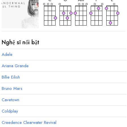
hợp
âm
E
m
Nghệ sĩ nổi bật
Adele
Ariana Grande
Billie Eilish
Bruno Mars
Cavetown
Coldplay
Creedence Clearwater Revival