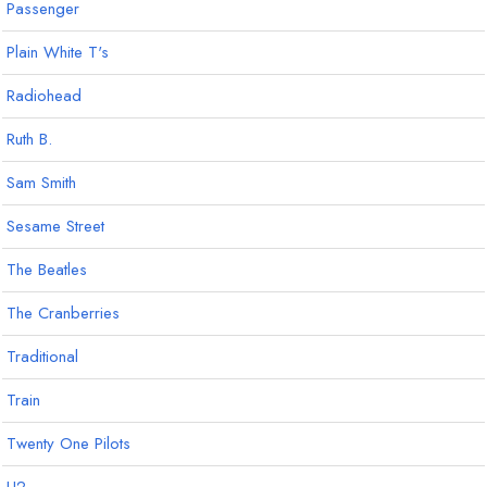
Passenger
Plain White T's
Radiohead
Ruth B.
Sam Smith
Sesame Street
The Beatles
The Cranberries
Traditional
Train
Twenty One Pilots