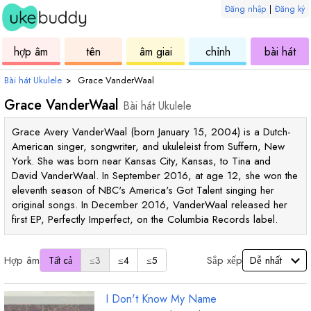
Đăng nhập
|
Đăng ký
ukulele
hợp
ukulele
ukulele
uku
hợp âm
tên
âm giai
chỉnh
bài hát
âm
Bài hát Ukulele
›
Grace VanderWaal
Grace VanderWaal
Bài hát Ukulele
Grace Avery VanderWaal (born January 15, 2004) is a Dutch-
American singer, songwriter, and ukuleleist from Suffern, New
York. She was born near Kansas City, Kansas, to Tina and
David VanderWaal. In September 2016, at age 12, she won the
eleventh season of NBC's America's Got Talent singing her
original songs. In December 2016, VanderWaal released her
first EP, Perfectly Imperfect, on the Columbia Records label.
Hợp âm
Sắp xếp
Tất cả
≤3
≤4
≤5
I Don't Know My Name