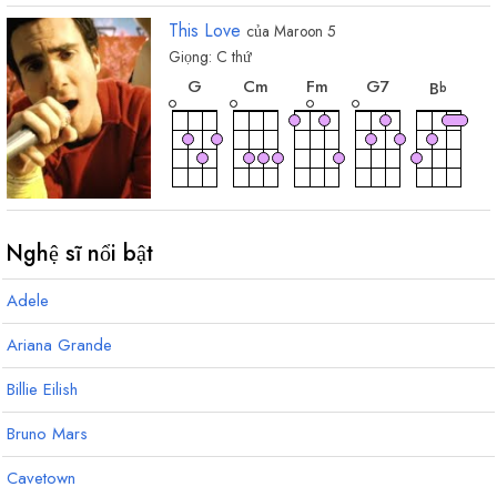
This Love
của
Maroon 5
Giọng:
C
thứ
hợp
hợp
hợp
hợp
hợp
âm
âm
âm
âm
âm
G
C
m
F
m
G
7
B
b
hợp
hợp
hợp
âm
âm
âm
E
maj7
E
A
b
b
b
3
Nghệ sĩ nổi bật
Adele
Ariana Grande
Billie Eilish
Bruno Mars
Cavetown