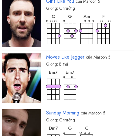
Girls Like You
của
Maroon 5
Giọng:
C
trưởng
hợp
hợp
hợp
hợp
âm
âm
âm
âm
C
G
A
m
F
Moves Like Jagger
của
Maroon 5
Giọng:
B
thứ
hợp
hợp
âm
âm
B
m7
E
m7
Sunday Morning
của
Maroon 5
Giọng:
C
trưởng
hợp
hợp
hợp
âm
âm
âm
D
m7
G
C