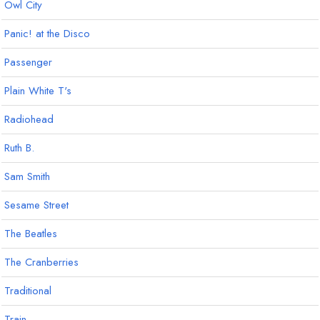
Owl City
Panic! at the Disco
Passenger
Plain White T's
Radiohead
Ruth B.
Sam Smith
Sesame Street
The Beatles
The Cranberries
Traditional
Train