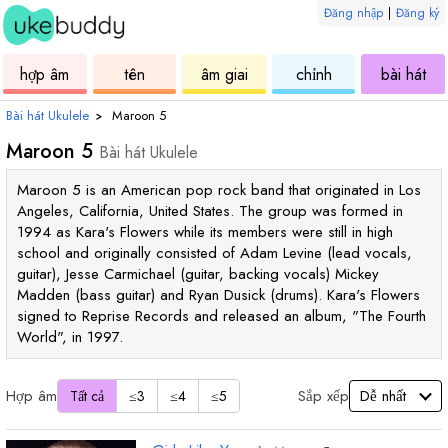
Đăng nhập
|
Đăng ký
ukulele
hợp
ukulele
ukulele
uku
hợp âm
tên
âm giai
chỉnh
bài hát
âm
Bài hát Ukulele
›
Maroon 5
Maroon 5
Bài hát Ukulele
Maroon 5 is an American pop rock band that originated in Los
Angeles, California, United States. The group was formed in
1994 as Kara's Flowers while its members were still in high
school and originally consisted of Adam Levine (lead vocals,
guitar), Jesse Carmichael (guitar, backing vocals) Mickey
Madden (bass guitar) and Ryan Dusick (drums). Kara's Flowers
signed to Reprise Records and released an album, "The Fourth
World", in 1997.
Hợp âm
Sắp xếp
Tất cả
≤3
≤4
≤5