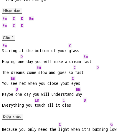
Nhạc dạo
Em
C
D
Bm
Em
C
D
Câu 1
Em
C
Staring at the bottom of your 
glass
D
Bm
Hoping o
ne day you will make a dream 
last
Em
C
D
The dreams come
 slow and goes so
 fast      
Em
C
You 
see her when you close your 
eyes
D
Bm
Maybe 
one day you will understand 
why
Em
C
D
Everything you 
touch all it 
dies      
Điệp khúc
C
G
Because you only need the 
light when it's burning 
low