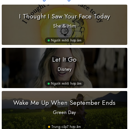
I Thought I Saw Your Face Today
She & Him
Người mới
6 hợp âm
Let It Go
Disney
Người mới
6 hợp âm
Wake Me Up When September Ends
Green Day
Trung cấp
7 hợp âm