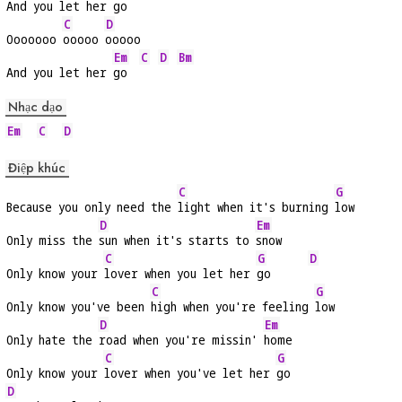
And you let her 
go
C
D
Ooooooo 
ooooo 
ooooo
Em
C
D
Bm
And you let her 
go  
Nhạc dạo
Em
C
D
Điệp khúc
C
G
Because you only need the 
light when it's burning 
low
D
Em
Only miss the 
sun when it's starts to 
snow
C
G
D
Only know your 
lover when you let her 
go      
C
G
Only know you've been 
high when you're feeling 
low
D
Em
Only hate the 
road when you're missin' 
home
C
G
Only know your 
lover when you've let her 
go
D