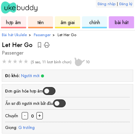
Đăng nhập
|
Đăng ký
âm
ukulele
hợp
ukulele
ukulele
uku
hợp âm
tên
âm giai
chỉnh
bài hát
âm
Bài hát Ukulele
›
Passenger
›
Let Her Go
Let Her Go
Passenger
★
★
★
★
★
(5 sao, 11 lượt bình chọn)
10
Độ khó:
Người mới
Đơn giản hóa hợp âm
Ẩn sơ đồ người mới bắt đầu
-
+
Chuyển
0
Giọng:
G
trưởng
hợp
hợp
hợp
hợp
hợp