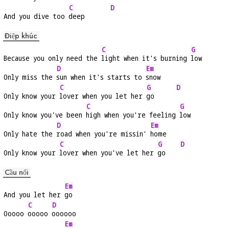
C
D
And you dive too 
deep       
Điệp khúc
C
G
Because you only need the 
light when it's burning 
low
D
Em
Only miss the 
sun when it's starts to 
snow
C
G
D
Only know your 
lover when you let her 
go      
C
G
Only know you’ve been 
high when you're feeling 
low
D
Em
Only hate the 
road when you're missin' 
home
C
G
D
Only know your 
lover when you've let her 
go    
Cầu nối
Em
And you let her 
go
C
D
Ooooo 
ooooo 
oooooo
Em