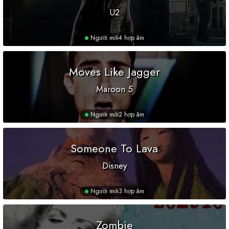
U2
Người mới
4 hợp âm
Moves Like Jagger
Maroon 5
Người mới
2 hợp âm
Someone To Lava
Disney
Người mới
3 hợp âm
Zombie