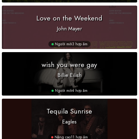
Love on the Weekend
John Mayer
Người mới
3 hợp âm
wish you were gay
Billie Eilish
Người mới
4 hợp âm
Tequila Sunrise
Eagles
Nâng cao
11 hợp âm