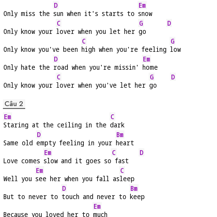
D
Em
Only miss the 
sun when it's starts to 
snow
C
G
D
Only know your 
lover when you let her 
go      
C
G
Only know you've been 
high when you're feeling 
low
D
Em
Only hate the 
road when you're missin' 
home
C
G
D
Only know your 
lover when you've let her 
go    
Câu 2
Em
C
Staring at the ceiling in the 
dark
D
Bm
Same old 
empty feeling in your 
heart
Em
C
D
Love comes 
slow and it goes so
 fast   
Em
C
Well you 
see her when you fall as
leep
D
Bm
But to never to 
touch and never to 
keep
Em
Because you loved her to 
much