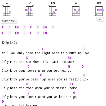
âm
âm
âm
âm
âm
C
D
E
m
G
B
m
Giới thiệu
C
D
Em
D
C
D
Em
D
C
D
Em
D
C
D
Em
Điệp khúc
C
G
Well you only need the 
light when it's burning 
low
D
Em
Only miss the 
sun when it's starts to 
snow
C
G
D
Only know your 
lover when you let her 
go      
C
G
Only know you've been 
high when you're feeling 
low
D
Em
Only hate the 
road when you're missin' 
home
C
G
Only know your 
lover when you've let her 
go
D
  And you let her go