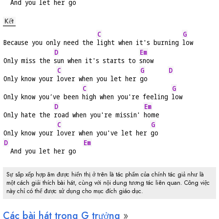
  And you let her go
Kết
C
G
Because you only need the 
light when it's burning 
low
D
Em
Only miss the 
sun when it's starts to 
snow
C
G
D
Only know your 
lover when you let her 
go      
C
G
Only know you’ve been 
high when you're feeling 
low
D
Em
Only hate the 
road when you're missin' 
home
C
G
Only know your 
lover when you've let her 
go
D
Em
  And you let her go  
Sự sắp xếp hợp âm được hiển thị ở trên là tác phẩm của chính tác giả như là
một cách giải thích bài hát, cùng với nội dung tương tác liên quan. Công việc
này chỉ có thể được sử dụng cho mục đích giáo dục.
Các bài hát trong
G
trưởng