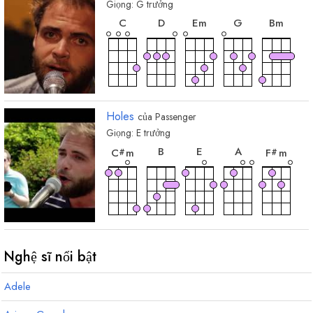
Giọng:
G
trưởng
hợp
hợp
hợp
hợp
hợp
âm
âm
âm
âm
âm
C
D
E
m
G
B
m
Holes
của
Passenger
Giọng:
E
trưởng
hợp
hợp
hợp
hợp
hợp
âm
âm
âm
âm
âm
B
E
A
C
m
F
m
#
#
Nghệ sĩ nổi bật
Adele