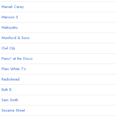
Mariah Carey
Maroon 5
Matisyahu
Mumford & Sons
Owl City
Panic! at the Disco
Plain White T's
Radiohead
Ruth B.
Sam Smith
Sesame Street