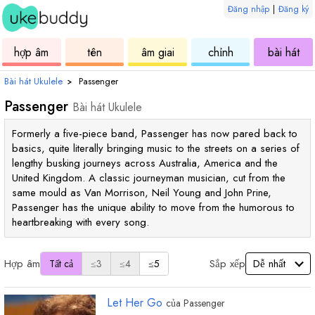
Đăng nhập
|
Đăng ký
ukulele
hợp
ukulele
ukulele
uku
hợp âm
tên
âm giai
chỉnh
bài hát
âm
Bài hát Ukulele
›
Passenger
Passenger
Bài hát Ukulele
Formerly a five-piece band, Passenger has now pared back to
basics, quite literally bringing music to the streets on a series of
lengthy busking journeys across Australia, America and the
United Kingdom. A classic journeyman musician, cut from the
same mould as Van Morrison, Neil Young and John Prine,
Passenger has the unique ability to move from the humorous to
heartbreaking with every song.
Hợp âm
Sắp xếp
Tất cả
≤3
≤4
≤5
Let Her Go
của
Passenger