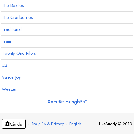
The Beatles
The Cranberries
Traditional
Train
Twenty One Pilots
U2
Vance Joy
Weezer
Xem tất cả nghệ sĩ
·
Trợ giúp & Privacy
·
English
UkeBuddy
©
2010
Cài đặt