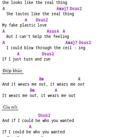
She 
looks like the 
real th
ing
A
Amaj7
Dsus2
  She tastes like the re
al thi
ng
A
Dsus2
My fake pl
astic
 love
A
Asus4
A
  But I can't help t
he feel
ing
A
Amaj7
Dsus2
  I could blow through the c
eil - 
ing
A
Dsus2
If I ju
st turn and
 run
Điệp khúc
Bm
A
And it wears me 
out, it wears me 
out
Bm
A
It wears me 
out, it wea
rs me out
Cầu nối
Dsus2
And if I could b
e who you wanted
A
If I could b
e who you wanted