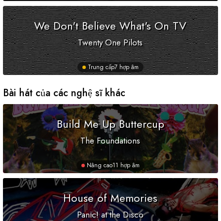
We Don't Believe What's On TV
Twenty One Pilots
Trung cấp
7 hợp âm
Bài hát của các nghệ sĩ khác
Build Me Up Buttercup
The Foundations
Nâng cao
11 hợp âm
House of Memories
Panic! at the Disco