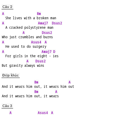
Câu 2
A
Bm
  She lives with a 
broken man
A
Amaj7
Dsus2
  A cracked polysty
rene ma
n
A
Dsus2
Who just cr
umbles and
 burns
A
Asus4
A
  He used to do
 surger
y
A
Amaj7
D
  For girls in the ei
ght - 
ies
A
Dsus2
But gravity a
lways
 wins
Điệp khúc
Bm
A
And it wears him 
out, it wears him 
out
Bm
A
And it wears him 
out, it wea
rs
Câu 3
A
Asus4
A