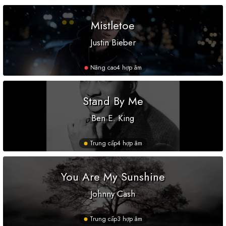
Mistletoe
Justin Bieber
Nâng cao
4 hợp âm
Stand By Me
Ben E. King
Trung cấp
4 hợp âm
You Are My Sunshine
Johnny Cash
Trung cấp
3 hợp âm