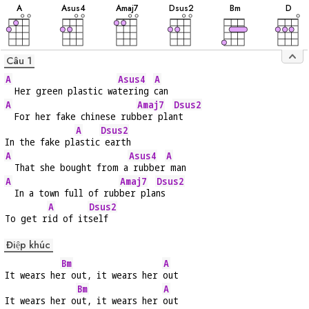
âm
âm
âm
âm
âm
âm
A
A
sus4
A
maj7
D
sus2
B
m
D
Câu 1
A
Asus4
A
  Her green plastic wa
tering 
can
A
Amaj7
Dsus2
  For her fake chinese rub
ber pla
nt
A
Dsus2
In the fake pl
astic
 earth
A
Asus4
A
  That she bought from a
 rubber
 man
A
Amaj7
Dsus2
  In a town full of rub
ber pla
ns
A
Dsus2
To get r
id of it
self
Điệp khúc
Bm
A
It wears he
r out, it wears her 
out
Bm
A
It wears her o
ut, it wears her 
out