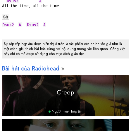
Dsus2
A
Al
l the time, all
 the time
Kết
Dsus2
A
Dsus2
A
Sự sắp xếp hợp âm được hiển thị ở trên là tác phẩm của chính tác giả như là
một cách giải thích bài hát, cùng với nội dung tương tác liên quan. Công việc
này chỉ có thể được sử dụng cho mục đích giáo dục.
Bài hát của Radiohead
Creep
Người mới
4 hợp âm