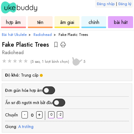
Đăng nhập
|
Đăng ký
âm
ukulele
hợp
ukulele
ukulele
uku
hợp âm
tên
âm giai
chỉnh
bài hát
âm
Bài hát Ukulele
›
Radiohead
›
Fake Plastic Trees
Fake Plastic Trees
Radiohead
★
★
★
★
★
(5 sao, 1 lượt bình chọn)
5
Độ khó:
Trung cấp
Đơn giản hóa hợp âm
Ẩn sơ đồ người mới bắt đầu
-
+
Chuyển
0
-2
0
Giọng:
A
trưởng
hợp
hợp
hợp
hợp
hợp
hợp