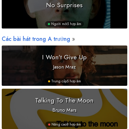
No Surprises
Người mới
5 hợp âm
Các bài hát trong
A
trưởng
I Won't Give Up
Jason Mraz
Trung cấp
5 hợp âm
Talking To The Moon
Bruno Mars
Nâng cao
8 hợp âm