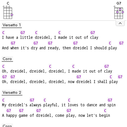
C
G
7
Versetto 1
C
G7
C
C
G7
I have a 
little 
dreidel, I 
made it out of 
clay
G7
G7
G7
G7
C
G7
And 
when it's d
ry and 
ready, then 
dreidel I should 
play 
Coro
C
C
C
G7
Oh, dreidel, dreidel, 
dreidel, I 
made it out of 
clay
G7
G7
G7
C
G7
Oh, 
dreidel, dreidel, dreidel, now 
dreidel I shall 
play
Versetto 2
C
G7
C
C
G7
My dreidel's 
always 
playful, it 
loves to dance and 
spin
G7
G7
G7
G7
C
A 
happy 
game of 
dreidel, come 
play, now let's be
gin
Coro