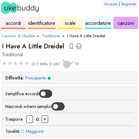
Accesso
|
Registrati
ukulele
di
ukulele
ukulele
di
accordi
identificatore
scale
accordatore
canzoni
accordi
uk
Canzoni di Ukulele
›
Traditional
›
I Have A Little Dreidel
I Have A Little Dreidel
Traditional
★
★
★
★
★
(4.5 stelle, 8 voti)
19
Difficoltà:
Principiante
Semplifica accordi
Nascondi schemi semplici
-
+
Trasporre
0
Tonalità:
C
Maggiore
accordo
acc