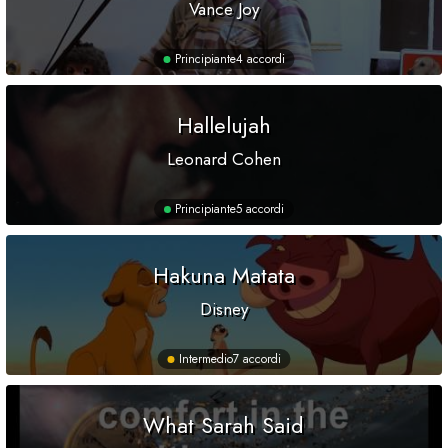
Vance Joy
Principiante
4 accordi
Hallelujah
Leonard Cohen
Principiante
5 accordi
Hakuna Matata
Disney
Intermedio
7 accordi
What Sarah Said