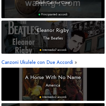
Death Cab for Cutie
Principiante
6 accordi
Eleanor Rigby
The Beatles
Intermedio
7 accordi
Canzoni Ukulele con Due Accordi
A Horse With No Name
America
Intermedio
2 accordi