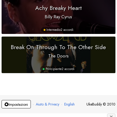
Achy Breaky Heart
Billy Ray Cyrus
Intermedio
2 accordi
Break On Through To The Other Side
The Doors
Principiante
2 accordi
·
Aiuto & Privacy
·
English
UkeBuddy
©
2010
Impostazioni