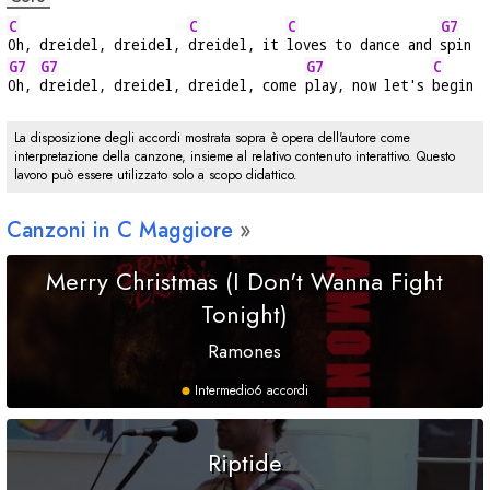
C
C
C
G7
Oh, dreidel, dreidel, 
dreidel, it 
loves to dance and 
spin
G7
G7
G7
C
Oh, 
dreidel, dreidel, dreidel, come 
play, now let's 
begin
La disposizione degli accordi mostrata sopra è opera dell'autore come
interpretazione della canzone, insieme al relativo contenuto interattivo. Questo
lavoro può essere utilizzato solo a scopo didattico.
Canzoni in
C
Maggiore
Merry Christmas (I Don't Wanna Fight
Tonight)
Ramones
Intermedio
6 accordi
Riptide