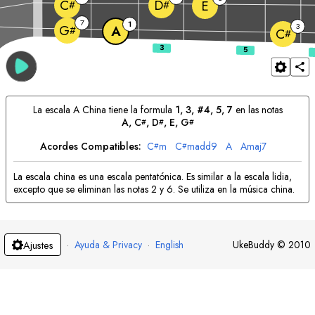
C
D
E
#
#
7
1
3
G
A
#
C
#
La escala
A
China tiene la formula
1, 3, #4, 5, 7
en las notas
A
, 
C
, 
D
, 
E
, 
G
#
#
#
Acordes Compatibles:
C
m
C
madd9
A
A
maj7
#
#
La escala china es una escala pentatónica. Es similar a la escala lidia,
excepto que se eliminan las notas 2 y 6. Se utiliza en la música china.
·
Ayuda & Privacy
·
English
UkeBuddy
©
2010
Ajustes