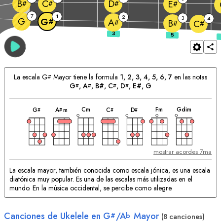
B
C
D
E
#
#
#
#
7
1
2
3
4
G
G
A
#
#
B
C
#
#
La escala
G
Mayor tiene la formula
1, 2, 3, 4, 5, 6, 7
en las notas
#
G
, 
A
, B#, 
C
, 
D
, E#, 
G
#
#
#
#
acorde
acorde
acorde
acorde
acorde
acorde
acorde
Acordes
C
m
F
m
G
dim
G
A
m
C
D
#
#
#
#
Compatibles:
mostrar acordes 7ma
La escala mayor, también conocida como escala jónica, es una escala
diatónica muy popular. Es una de las escalas más utilizadas en el
mundo. En la música occidental, se percibe como alegre.
Canciones de Ukelele en
G
/
A
Mayor
#
b
(8 canciones)