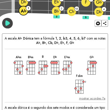
D
E
F
G
b
b
b
1
2
3
b
4
A
B
b
C
b
b
D
b
A escala
A
Dórica
tem a fórmula
1, 2, b3, 4, 5, 6, b7
com as notas
b
A
, 
B
, Cb, 
D
, 
E
, 
F
, 
G
b
b
b
b
b
acorde
acorde
acorde
acorde
acorde
acorde
Acordes
B
A
m
B
m
D
E
m
G
b
b
b
b
b
Correspondentes:
acorde
F
dim
2
mostrar acordes 7a
A escala dórica é o segundo dos sete modos e é considerada um tipo