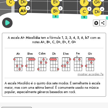
C
D
E
F
G
b
b
b
1
2
3
4
A
B
b
b
C
D
b
A escala
A
Mixolídia
tem a fórmula
1, 2, 3, 4, 5, 6, b7
com as
b
notas
A
, 
B
, 
C
, 
D
, 
E
, 
F
, 
G
b
b
b
b
b
acorde
acorde
acorde
acorde
acorde
acorde
acorde
Acordes
C
dim
F
m
A
B
m
D
E
m
G
b
b
b
b
b
Correspondentes:
2
mostrar acordes 7a
A escala Mixolídio é o quinto dos sete modos. É semelhante à escala
maior, mas com uma sétima bemol. É comumente usado na música
popular, especialmente gêneros baseados em rock.