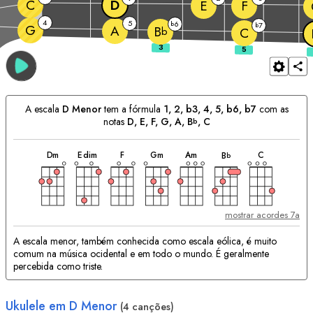
C
D
E
F
4
5
6
b
7
b
G
A
B
b
C
A escala
D
Menor
tem a fórmula
1, 2, b3, 4, 5, b6, b7
com as
notas
D
, 
E
, 
F
, 
G
, 
A
, 
B
, 
C
b
acorde
acorde
acorde
acorde
acorde
acorde
acorde
Acordes
D
m
E
dim
F
G
m
A
m
C
B
b
Correspondentes:
mostrar acordes 7a
A escala menor, também conhecida como escala eólica, é muito
comum na música ocidental e em todo o mundo. É geralmente
percebida como triste.
Ukulele em
D
Menor
(4 canções)