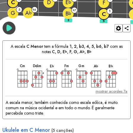
C
D
E
F
b
5
6
b
7
b
1
G
A
b
B
b
C
A escala
C
Menor
tem a fórmula
1, 2, b3, 4, 5, b6, b7
com as
notas
C
, 
D
, 
E
, 
F
, 
G
, 
A
, 
B
b
b
b
acorde
acorde
acorde
acorde
acorde
acorde
acorde
Acordes
C
m
D
dim
F
m
G
m
E
A
B
b
b
b
Correspondentes:
4
mostrar acordes 7a
A escala menor, também conhecida como escala eólica, é muito
comum na música ocidental e em todo o mundo. É geralmente
percebida como triste.
Ukulele em
C
Menor
(5 canções)