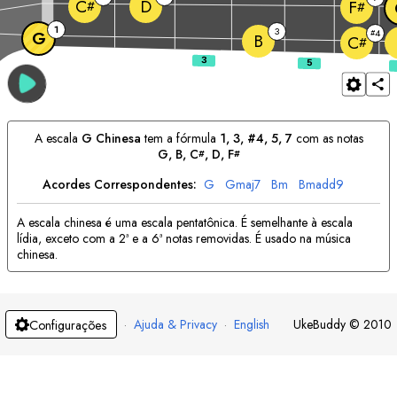
D
C
F
#
#
1
3
4
G
#
B
C
#
A escala
G
Chinesa
tem a fórmula
1, 3, #4, 5, 7
com as notas
G
, 
B
, 
C
, 
D
, 
F
#
#
Acordes Correspondentes:
G
G
maj7
B
m
B
madd9
A escala chinesa é uma escala pentatônica. É semelhante à escala
lídia, exceto com a 2ª e a 6ª notas removidas. É usado na música
chinesa.
·
Ajuda & Privacy
·
English
UkeBuddy
©
2010
Configurações