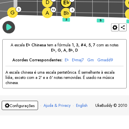
D
E
b
3
4
#
5
G
A
B
b
A escala
E
Chinesa
tem a fórmula
1, 3, #4, 5, 7
com as notas
b
E
, 
G
, 
A
, 
B
, 
D
b
b
Acordes Correspondentes:
E
E
maj7
G
m
G
madd9
b
b
A escala chinesa é uma escala pentatônica. É semelhante à escala
lídia, exceto com a 2ª e a 6ª notas removidas. É usado na música
chinesa.
·
Ajuda & Privacy
·
English
UkeBuddy
©
2010
Configurações