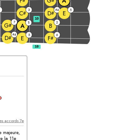
A
F
G
#
#
2
3
4
5
#
E
C
D
#
#
10
7
2
1
G
A
B
#
4
#
5
6
D
E
F
#
#
accord
les accords 7e
e majeure,
te la 11e