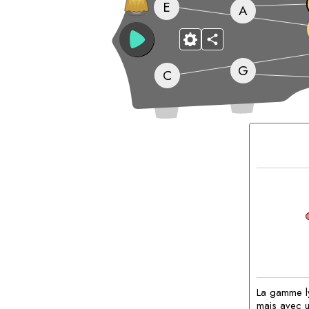
E
A
G
C
Accords
correspond
La gamme ly
mais avec un