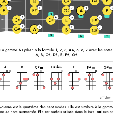
E
D
C
#
A
B
#
5
6
7
1
E
A
B
F
G
#
#
3
5
7
3
4
#
5
6
C
D
E
F
#
#
#
7
1
2
3
G
A
#
B
C
#
ants:
La gamme
A
Lydien
a la formule
1, 2, 3, #4, 5, 6, 7
avec les notes
A
, 
B
, 
C
, 
D
, 
E
, 
F
, 
G
#
#
#
#
accord
accord
accord
accord
accord
accord
A
B
E
D
dim
C
m
F
m
G
m
#
#
#
#
afficher 
dienne est le quatrième des sept modes. Elle est similaire à la gamm
e 4e note augmentée. Elle est parfois utilisée dans le jazz, qui exploi