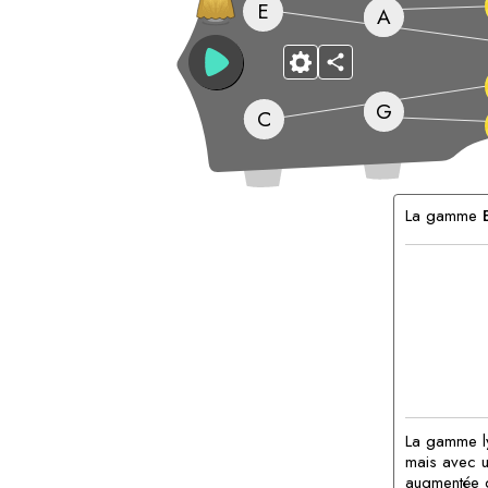
E
A
G
C
Accords
correspond
La gamme
La gamme ly
mais avec un
augmentée d