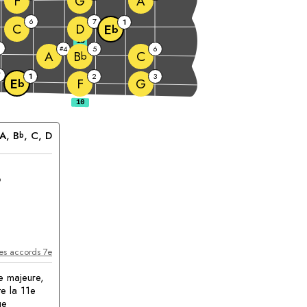
F
G
A
6
7
1
C
D
E
b
10
4
5
6
#
A
C
B
b
7
1
2
3
F
G
E
b
A
, 
B
, 
C
, 
D
b
ccord
les accords 7e
e majeure,
te la 11e
ue