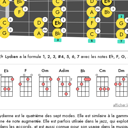
D
E
C
A
b
B
b
2
3
4
5
#
F
G
A
B
b
3
5
7
6
7
1
2
3
C
D
F
E
G
b
3
4
#
5
6
G
A
B
b
C
D
ants:
E
Lydien
a la formule
1, 2, 3, #4, 5, 6, 7
avec les notes
E
, 
F
, 
G
, 
b
b
accord
accord
accord
accord
accord
accord
a
F
G
m
A
dim
C
m
D
m
E
B
b
b
2
afficher 
dienne est le quatrième des sept modes. Elle est similaire à la gamm
e 4e note augmentée. Elle est parfois utilisée dans le jazz, qui exploi
ans les accords, et est aussi connue pour son usage dans la musiq